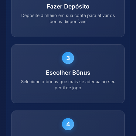
Fazer Depósito
Deposite dinheiro em sua conta para ativar os
bônus disponíveis
3
Escolher Bônus
Selecione o bônus que mais se adequa ao seu
perfil de jogo
4