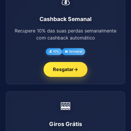
Cashback Semanal
Recupere 10% das suas perdas semanalmente
com cashback automático
💰 10%
📅 Semanal
Resgatar
→
🎰
Giros Grátis