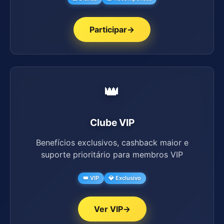
Participar
→
👑
Clube VIP
Benefícios exclusivos, cashback maior e
suporte prioritário para membros VIP
👑 VIP
💎 Exclusivo
Ver VIP
→