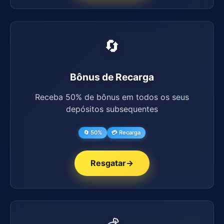
🔄
Bônus de Recarga
Receba 50% de bônus em todos os seus
depósitos subsequentes
🔄 50%
💳 Recarga
Resgatar
→
💰