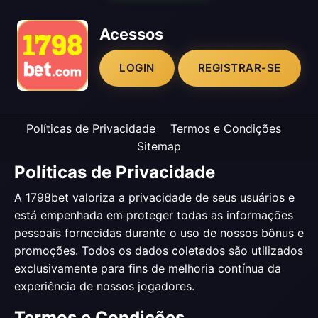
Acessos
LOGIN
REGISTRAR-SE
Políticas de Privacidade
Termos e Condições
Sitemap
Políticas de Privacidade
A 1798bet valoriza a privacidade de seus usuários e
está empenhada em proteger todas as informações
pessoais fornecidas durante o uso de nossos bônus e
promoções. Todos os dados coletados são utilizados
exclusivamente para fins de melhoria contínua da
experiência de nossos jogadores.
Termos e Condições