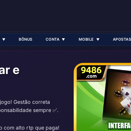
BÔNUS
CONTA
MOBILE
APOSTA
ar e
jogo! Gestão correta
sponsabilidade sempre ✅.
p com alto rtp que paga!