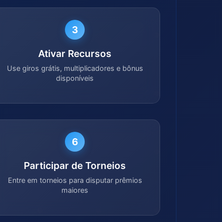
3
Ativar Recursos
Use giros grátis, multiplicadores e bônus
disponíveis
6
Participar de Torneios
Entre em torneios para disputar prêmios
maiores