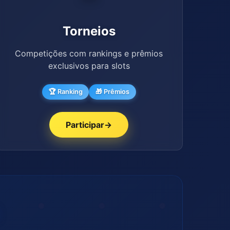
Torneios
Competições com rankings e prêmios
exclusivos para slots
🏆 Ranking
🎁 Prêmios
Participar
→