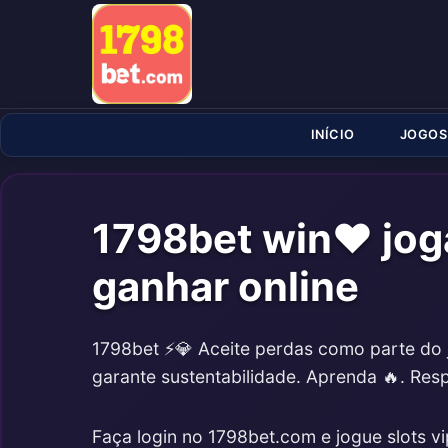
INÍCIO
JOGOS
1798bet win❤️ jog
ganhar online
1798bet ⚡💎 Aceite perdas como parte do 
garante sustentabilidade. Aprenda 🔥. Re
Faça login no 1798bet.com e jogue slots vi