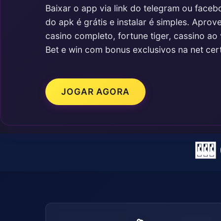
Baixar o app via link do telegram ou face
do apk é grátis e instalar é simples. Apro
casino completo, fortune tiger, cassino ao 
Bet e win com bonus exclusivos na net cert
JOGAR AGORA
🎰