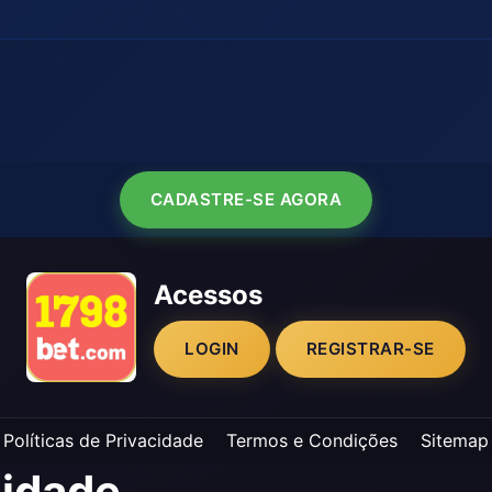
CADASTRE-SE AGORA
Acessos
LOGIN
REGISTRAR-SE
Políticas de Privacidade
Termos e Condições
Sitemap
cidade