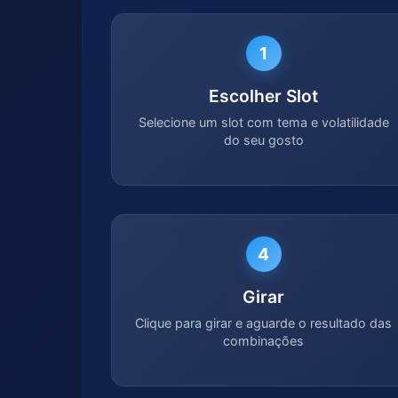
1
Escolher Slot
Selecione um slot com tema e volatilidade
do seu gosto
4
Girar
Clique para girar e aguarde o resultado das
combinações