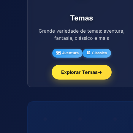
Temas
Grande variedade de temas: aventura,
fantasia, clássico e mais
🗺️ Aventura
🏛️ Clássico
Explorar Temas
→