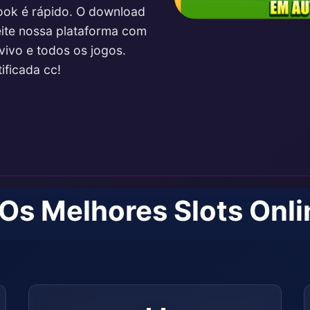
book é rápido. O download
veite nossa plataforma com
vivo e todos os jogos.
ificada cc!
 Os Melhores Slots Onli